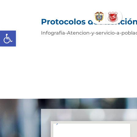
Protocolos de Atenció
Abrir barra de herramientas
Infografia-Atencion-y-servicio-a-pobl