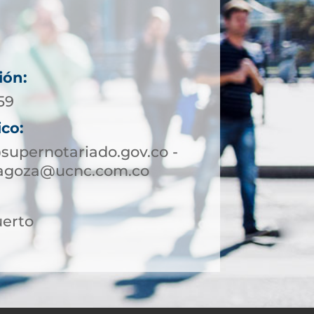
ión:
59
ico:
upernotariado.gov.co -
ragoza@ucnc.com.co
uerto