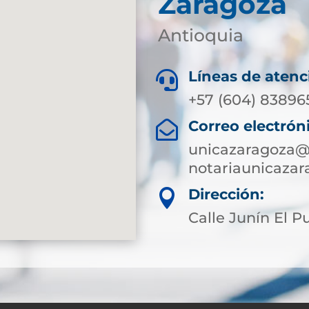
Zaragoza
Antioquia
Líneas de atenc

+57 (604) 83896
Correo electrón

unicazaragoza@s
notariaunicaza
Dirección:

Calle Junín El P