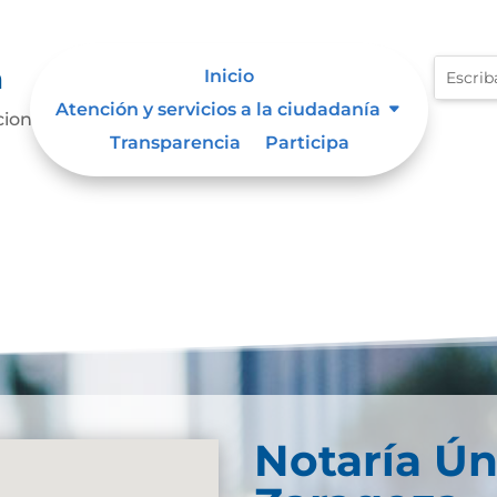
n
Inicio
Atención y servicios a la ciudadanía
acion-transDescarga
Transparencia
Participa
Notaría Ún