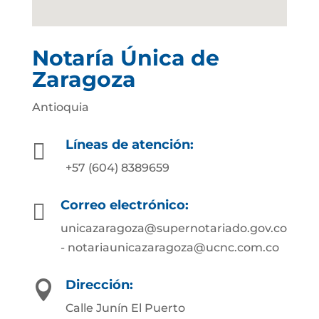
Notaría Única de
Zaragoza
Antioquia
Líneas de atención:

+57 (604) 8389659
Correo electrónico:

unicazaragoza@supernotariado.gov.co
- notariaunicazaragoza@ucnc.com.co
Dirección:

Calle Junín El Puerto