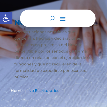
Abrir barra de herramientas
No Escriturarios
Son actuaciones notariales que
contienen, hechos y declaraciones
realizados en presencia del Notario,
perceptible por los sentidos de forma
directa en relación con el ejercicio de sus
funciones y que no requieren de la
formalidad de expedirse por escritura
pública.
Home
No Escriturarios
9