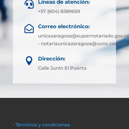
Líneas de atención:

+57 (604) 8389659
Correo electrónico:

unicazaragoza@supernotariado.gov.c
- notariaunicazaragoza@ucnc.com.co
Dirección:

Calle Junín El Puerto
• Términos y condiciones