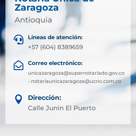
Zaragoza
Antioquia
Líneas de atención:

+57 (604) 8389659
Correo electrónico:

unicazaragoza@supernotariado.gov.co
- notariaunicazaragoza@ucnc.com.co
Dirección:

Calle Junín El Puerto