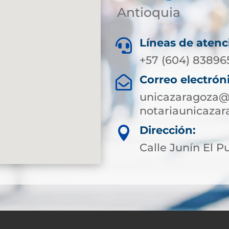
Antioquia
Líneas de atenc

+57 (604) 83896
Correo electrón

unicazaragoza@s
notariaunicaza
Dirección:

Calle Junín El P