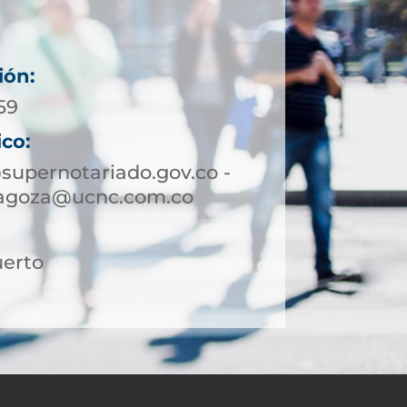
ión:
59
ico:
upernotariado.gov.co -
ragoza@ucnc.com.co
uerto