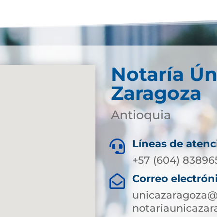
Notaría Ún
Zaragoza
Antioquia
Líneas de atenc

+57 (604) 83896
Correo electrón

unicazaragoza@s
notariaunicaza