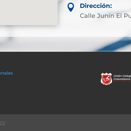
Dirección:

Calle Junín El P
onales
22