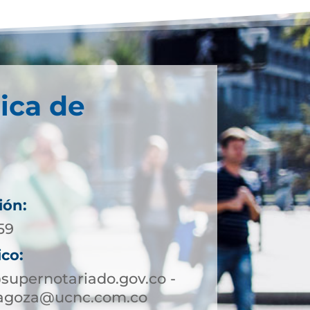
ica de
ión:
59
ico:
upernotariado.gov.co -
ragoza@ucnc.com.co