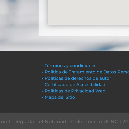
• Términos y condiciones
• Política de Tratamiento de Datos Pers
• Políticas de derechos de autor
• Certificado de Accesibilidad
• Políticas de Privacidad Web
• Mapa del Sitio
ón Colegiada del Notariado Colombiano UCNC | 20