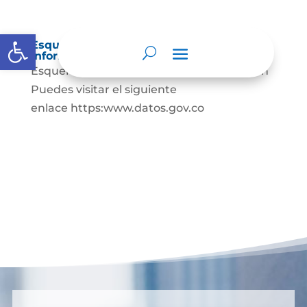
Abrir barra de herramientas
Esquema de publicación de la
información
Esquema de publicacion de la informacion
Puedes visitar el siguiente
enlace https:www.datos.gov.co