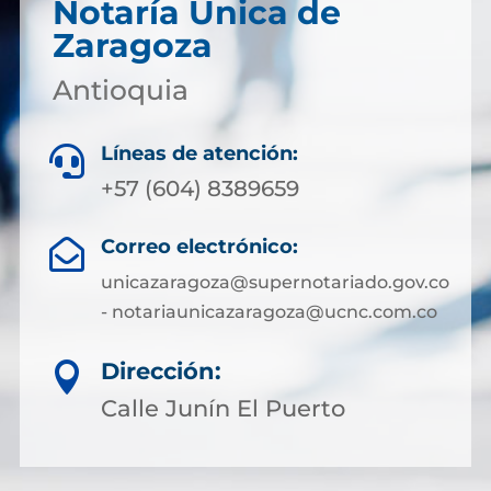
Notaría Única de
Zaragoza
Antioquia
Líneas de atención:

+57 (604) 8389659
Correo electrónico:

unicazaragoza@supernotariado.gov.co
- notariaunicazaragoza@ucnc.com.co
Dirección:

Calle Junín El Puerto