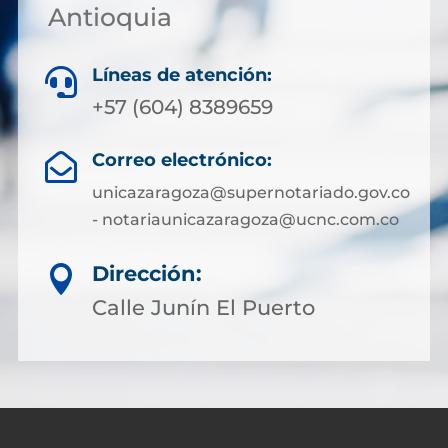
Antioquia
Líneas de atención:

+57 (604) 8389659
Correo electrónico:

unicazaragoza@supernotariado.gov.co
- notariaunicazaragoza@ucnc.com.co
Dirección:

Calle Junín El Puerto