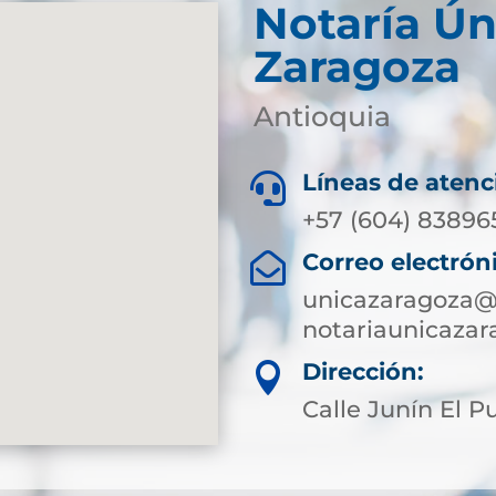
Notaría Ún
Zaragoza
Antioquia
Líneas de atenc

+57 (604) 83896
Correo electrón

unicazaragoza@s
notariaunicaza
Dirección:

Calle Junín El P