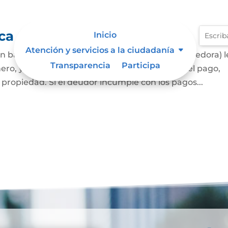
ca
Inicio
Atención y servicios a la ciudadanía
 banco o una entidad financiera (llamada acreedora) l
Transparencia
Participa
ero, y esta última (llamada deudora) asegura el pago,
propiedad. Si el deudor incumple con los pagos...