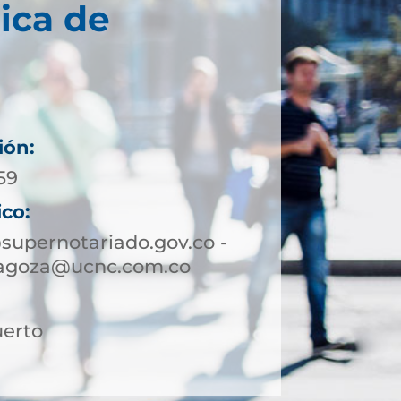
ica de
ión:
59
ico:
upernotariado.gov.co -
ragoza@ucnc.com.co
uerto