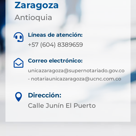
Zaragoza
Antioquia
Líneas de atención:

+57 (604) 8389659
Correo electrónico:

unicazaragoza@supernotariado.gov.co
- notariaunicazaragoza@ucnc.com.co
Dirección:

Calle Junín El Puerto