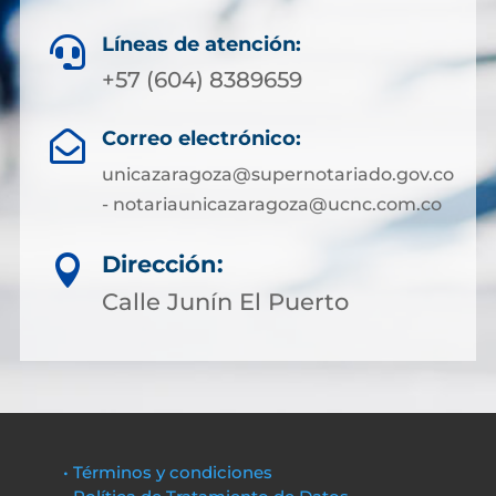
Líneas de atención:

+57 (604) 8389659
Correo electrónico:

unicazaragoza@supernotariado.gov.co
- notariaunicazaragoza@ucnc.com.co
Dirección:

Calle Junín El Puerto
• Términos y condiciones