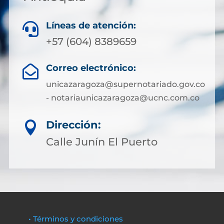
Líneas de atención:

+57 (604) 8389659
Correo electrónico:

unicazaragoza@supernotariado.gov.co
- notariaunicazaragoza@ucnc.com.co
Dirección:

Calle Junín El Puerto
• Términos y condiciones