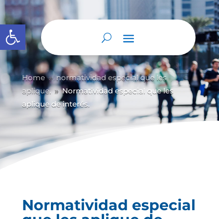
Abrir barra de herramientas
Home
normatividad especial que les
9
aplique.
Normatividad especial que les
9
aplique de interés.
Normatividad especial