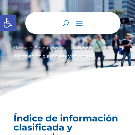
Abrir barra de herramientas
Home
Sin categoría
Índice de
9
9
información clasificada y reservada.
Índice de información
clasificada y