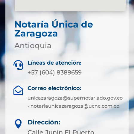
Notaría Única de
Zaragoza
Antioquia
Líneas de atención:

+57 (604) 8389659
Correo electrónico:

unicazaragoza@supernotariado.gov.co
- notariaunicazaragoza@ucnc.com.co
Dirección:

Calle Junín El Puerto