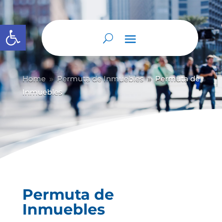
Abrir barra de herramientas
Home
Permuta de Inmuebles
Permuta de
9
9
Inmuebles
Permuta de
Inmuebles