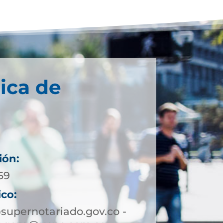
ica de
ión:
59
ico:
upernotariado.gov.co -