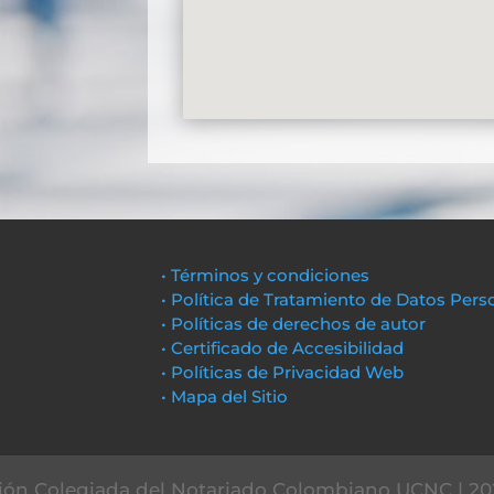
• Términos y condiciones
• Política de Tratamiento de Datos Pers
• Políticas de derechos de autor
• Certificado de Accesibilidad
• Políticas de Privacidad Web
• Mapa del Sitio
ón Colegiada del Notariado Colombiano UCNC | 20