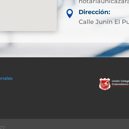
notariaunicaza
Dirección:

Calle Junín El P
onales
22