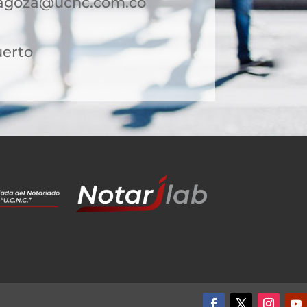
ragoza@ucnc.com.co
uerto