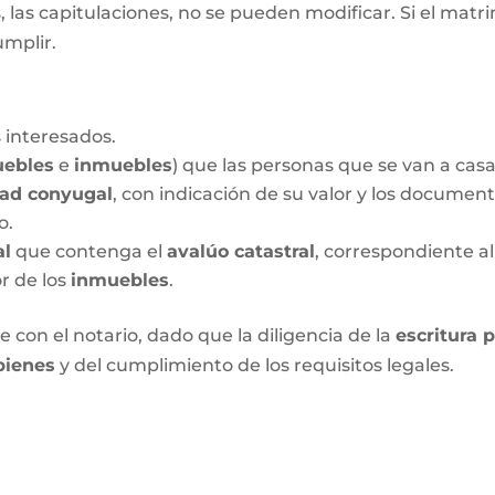
las capitulaciones, no se pueden modificar. Si el matrim
umplir.
 interesados.
ebles
e
inmuebles
) que las personas que se van a cas
dad conyugal
, con indicación de su valor y los documen
o.
al
que contenga el
avalúo catastral
, correspondiente al
or de los
inmuebles
.
 con el notario, dado que la diligencia de la
escritura 
bienes
y del cumplimiento de los requisitos legales.