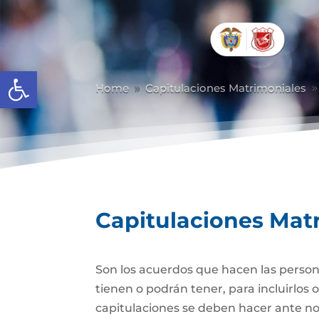
Abrir barra de herramientas
Home
Capitulaciones Matrimoniales
9
Capitulaciones Mat
Son los acuerdos que hacen las person
tienen o podrán tener, para incluirlos 
capitulaciones se deben hacer ante no