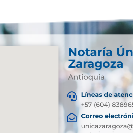
Notaría Ún
Zaragoza
Antioquia
Líneas de atenc

+57 (604) 83896
Correo electrón

unicazaragoza@s